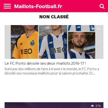
NON CLASSÉ
ACCUEIL
ALLEMAGNE
ANGLETERRE
ESPAGNE
FRANCE
ITALIE
SÉLECTIONS
MARQUES
3.1K
Le FC Porto dévoile ses deux maillots 2016-17 !
Suivi pas des millions de fans à travers le monde, le FC Porto a
dévoilé ses nouveaux maillots pour la saison prochaine. Et...
3.7K