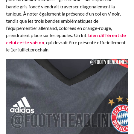
bande gris foncé viendrait traverser diagonalement la
tunique. À noter également la présence d’un col en V noir,
tandis que les trois bandes emblématiques de
l’équipementier allemand, colorées en orange-rouge,
prendraient place sur les épaules. Un kit,
bien différent de
celui cette saison
, qui devrait être présenté officiellement
le 1er juillet prochain.