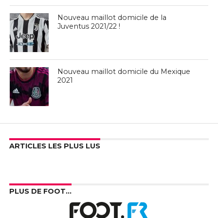
Nouveau maillot domicile de la
Juventus 2021/22 !
Nouveau maillot domicile du Mexique
2021
ARTICLES LES PLUS LUS
PLUS DE FOOT…