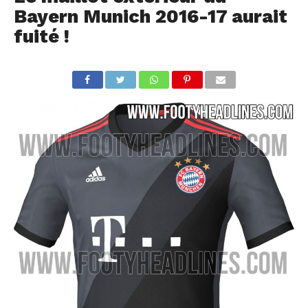
Bayern Munich 2016-17 aurait
fuité !