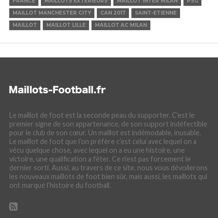
FRANCE
MAILLOTS EXTERIEURS
MAILLOT INTER MILAN
PSG
MAILLOT MANCHESTER CITY
CAN 2017
SAINT-ETIENNE
MAILLOT
MAILLOT LILLE
MAILLOT AC MILAN
Le maillot de foot est la seconde peau du supporter. C’est le
premier signe de son appartenance, de son support indéfectible
pour le club de son cœur. Un maillot est indémodable, inusable.
Le maillot de foot que l’on préfère c’est celui avec lequel on a
vécu quelque chose, avec lequel on a eu une histoire, une
victoire, une qualification a fêter. Ce n’est pas forcement le
dernier sorti. Aussi, au travers de ce site, nous vous dévoilerons
les nouveaux maillots de foot bien sûr, mais aussi, les maillots qui
ont marqué l’histoire du football.