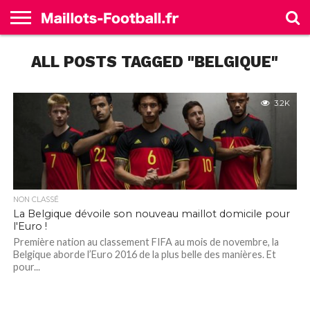
ACCUEIL
ALL POSTS TAGGED "BELGIQUE"
ALLEMAGNE
ANGLETERRE
ESPAGNE
FRANCE
ITALIE
SÉLECTIONS
MARQUES
3.2K
NON CLASSÉ
La Belgique dévoile son nouveau maillot domicile pour
l'Euro !
Première nation au classement FIFA au mois de novembre, la
Belgique aborde l’Euro 2016 de la plus belle des manières. Et
pour...