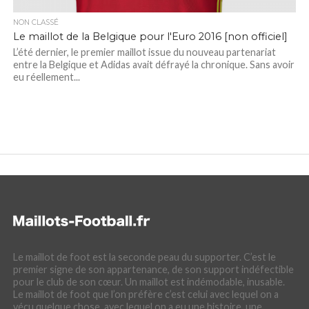
NON CLASSÉ
Le maillot de la Belgique pour l'Euro 2016 [non officiel]
L’été dernier, le premier maillot issue du nouveau partenariat
entre la Belgique et Adidas avait défrayé la chronique. Sans avoir
eu réellement...
Le maillot de foot est la seconde peau du supporter. C’est le
premier signe de son appartenance, de son support indéfectible
pour le club de son cœur. Un maillot est indémodable, inusable.
Le maillot de foot que l’on préfère c’est celui avec lequel on a
vécu quelque chose, avec lequel on a eu une histoire, une