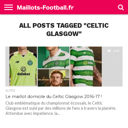
ACCUEIL
ALL POSTS TAGGED "CELTIC
ALLEMAGNE
ANGLETERRE
ESPAGNE
FRANCE
ITALIE
SÉLECTIONS
MARQUES
GLASGOW"
4.0K
AUTRE
Le maillot domicile du Celtic Glasgow 2016-17 !
Club emblématique du championnat écossais, le Celtic
Glasgow est suivi par des millions de fans à travers la planète.
Attendue avec impatience, la...