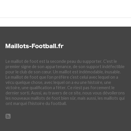
Le maillot de foot est la seconde peau du supporter. C’est le
premier signe de son appartenance, de son support indéfectible
pour le club de son cœur. Un maillot est indémodable, inusable.
Le maillot de foot que l’on préfère c’est celui avec lequel on a
vécu quelque chose, avec lequel on a eu une histoire, une
victoire, une qualification a fêter. Ce n’est pas forcement le
dernier sorti. Aussi, au travers de ce site, nous vous dévoilerons
les nouveaux maillots de foot bien sûr, mais aussi, les maillots qui
ont marqué l’histoire du football.