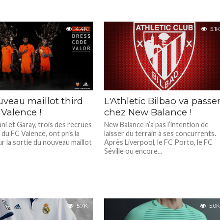
4.4K
5.1K
veau maillot third
L'Athletic Bilbao va passe
 Valence !
chez New Balance !
ni et Garay, trois des recrues
New Balance n’a pas l’intention de
 du FC Valence, ont pris la
laisser du terrain à ses concurrents.
r la sortie du nouveau maillot
Après Liverpool, le FC Porto, le FC
Séville ou encore...
5.7K
5.0K