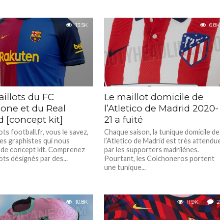
13.5K
6.8K
illots du FC
Le maillot domicile de
lone et du Real
l’Atletico de Madrid 2020-
 [concept kit]
21 a fuité
ots football.fr, vous le savez,
Chaque saison, la tunique domicile de
les graphistes qui nous
l’Atletico de Madrid est très attendu
 de concept kit. Comprenez
par les supporters madrilènes.
ots désignés par des...
Pourtant, les Colchoneros portent
une tunique...
10.8K
11.9K
2