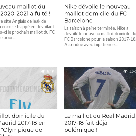
uveau maillot du
Nike dévoile le nouveau
2020-2021 a fuité !
maillot domicile du FC
Barcelone
e site Anglais de leak de
 a encore frappé en dévoilant
La saison à peine terminée, Nike a
s-ci le prochain maillot du FC
dévoilé le nouveau maillot domicile d
e pour...
FC Barcelone pour la saison 2017-18
Attendue avec impatience...
6.4K
5.5K
llot domicile du
Le maillot du Real Madrid
Madrid 2017-18 en
2017-18 fait déjà
"Olympique de
polémique !