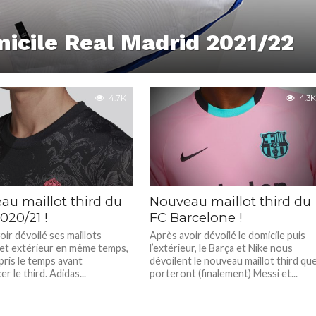
icile Real Madrid 2021/22
4.7K
4.3K
au maillot third du
Nouveau maillot third du
020/21 !
FC Barcelone !
ir dévoilé ses maillots
Après avoir dévoilé le domicile puis
 et extérieur en même temps,
l’extérieur, le Barça et Nike nous
 pris le temps avant
dévoilent le nouveau maillot third qu
r le third. Adidas...
porteront (finalement) Messi et...