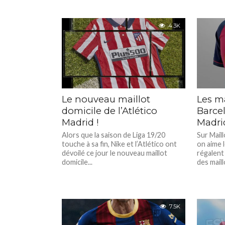
4.3K
Le nouveau maillot
Les ma
domicile de l’Atlético
Barce
Madrid !
Madrid
Alors que la saison de Liga 19/20
Sur Maill
touche à sa fin, Nike et l’Atlético ont
on aime 
dévoilé ce jour le nouveau maillot
régalent
domicile...
des maill
7.5K