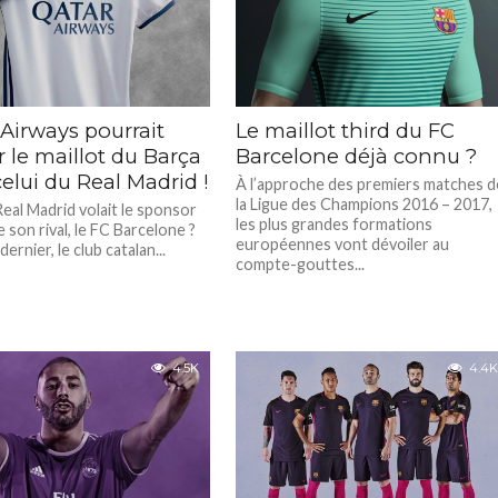
Airways pourrait
Le maillot third du FC
r le maillot du Barça
Barcelone déjà connu ?
elui du Real Madrid !
À l’approche des premiers matches d
la Ligue des Champions 2016 – 2017,
Real Madrid volait le sponsor
les plus grandes formations
e son rival, le FC Barcelone ?
européennes vont dévoiler au
 dernier, le club catalan...
compte-gouttes...
4.5K
4.4K