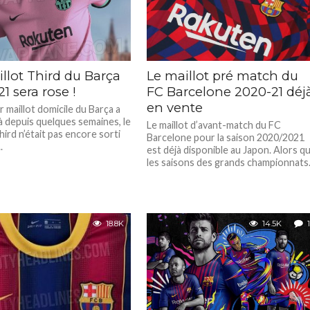
llot Third du Barça
Le maillot pré match du
1 sera rose !
FC Barcelone 2020-21 déj
en vente
ur maillot domicile du Barça a
jà depuis quelques semaines, le
Le maillot d’avant-match du FC
hird n’était pas encore sorti
Barcelone pour la saison 2020/2021
.
est déjà disponible au Japon. Alors q
les saisons des grands championnats.
18.8K
14.5K
1