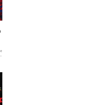
à
ue
..