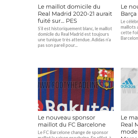
Le maillot domicile du
Le no
Real Madrid 2020-21 aurait
Barça 
fuité sur… PES
Le célèbr
maillots
S’il est historiquement blanc, le maillot
cette foi
domicile du Real Madrid est toujours
Barcelon
une tunique très attendue. Adidas n’a
pas son pareil pour...
7.6K
Le nouveau sponsor
Le mai
maillot du FC Barcelone
Real 
mode 
Le FC Barcelone change de sponsor
maillot la saison prochaine. En effet, à