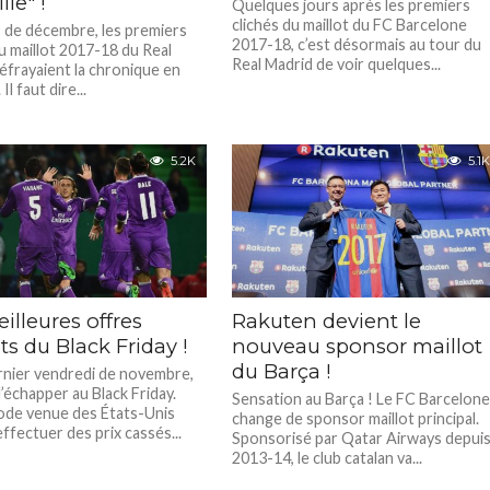
lle" !
Quelques jours après les premiers
clichés du maillot du FC Barcelone
de décembre, les premiers
2017-18, c’est désormais au tour du
du maillot 2017-18 du Real
Real Madrid de voir quelques...
éfrayaient la chronique en
l faut dire...
5.2K
5.1K
illeures offres
Rakuten devient le
ts du Black Friday !
nouveau sponsor maillot
du Barça !
rnier vendredi de novembre,
 d’échapper au Black Friday.
Sensation au Barça ! Le FC Barcelon
de venue des États-Unis
change de sponsor maillot principal.
effectuer des prix cassés...
Sponsorisé par Qatar Airways depui
2013-14, le club catalan va...