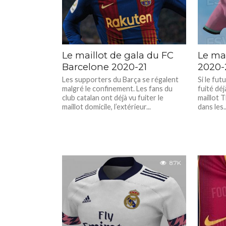
Le maillot de gala du FC
Le mai
Barcelone 2020-21
2020-2
Les supporters du Barça se régalent
Si le fut
malgré le confinement. Les fans du
fuité dé
club catalan ont déjà vu fuiter le
maillot T
maillot domicile, l’extérieur...
dans les..
8.7K