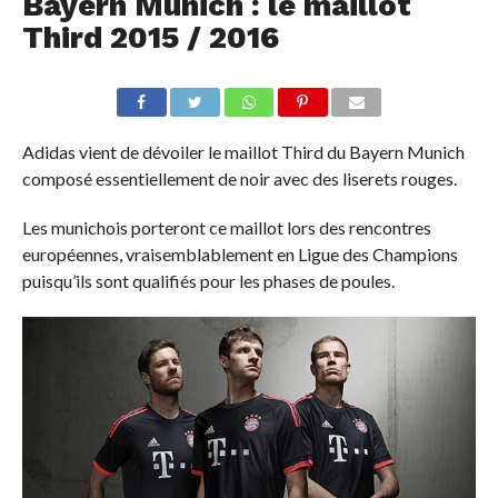
Bayern Munich : le maillot
Third 2015 / 2016
Adidas vient de dévoiler le maillot Third du Bayern Munich
composé essentiellement de noir avec des liserets rouges.
Les munichois porteront ce maillot lors des rencontres
européennes, vraisemblablement en Ligue des Champions
puisqu’ils sont qualifiés pour les phases de poules.