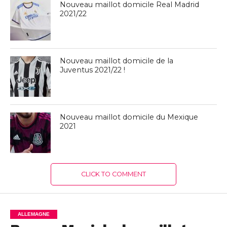
Nouveau maillot domicile Real Madrid
2021/22
Nouveau maillot domicile de la
Juventus 2021/22 !
Nouveau maillot domicile du Mexique
2021
CLICK TO COMMENT
ALLEMAGNE