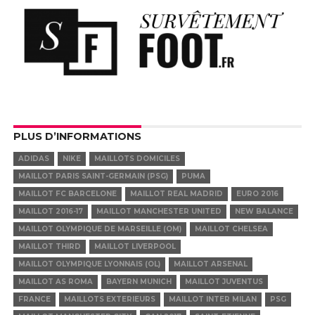
PLUS D’INFORMATIONS
ADIDAS
NIKE
MAILLOTS DOMICILES
MAILLOT PARIS SAINT-GERMAIN (PSG)
PUMA
MAILLOT FC BARCELONE
MAILLOT REAL MADRID
EURO 2016
MAILLOT 2016-17
MAILLOT MANCHESTER UNITED
NEW BALANCE
MAILLOT OLYMPIQUE DE MARSEILLE (OM)
MAILLOT CHELSEA
MAILLOT THIRD
MAILLOT LIVERPOOL
MAILLOT OLYMPIQUE LYONNAIS (OL)
MAILLOT ARSENAL
MAILLOT AS ROMA
BAYERN MUNICH
MAILLOT JUVENTUS
FRANCE
MAILLOTS EXTERIEURS
MAILLOT INTER MILAN
PSG