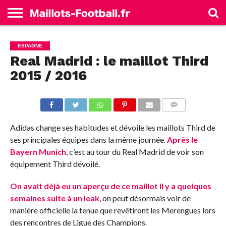
ACCUEIL
ALLEMAGNE
ANGLETERRE
ESPAGNE
FRANCE
ITALIE
SÉLECTIONS
MARQUES
ESPAGNE
Real Madrid : le maillot Third
2015 / 2016
COMMENTS
Adidas change ses habitudes et dévoile les maillots Third de
ses principales équipes dans la même journée.
Après le
Bayern Munich
, c’est au tour du Real Madrid de voir son
équipement Third dévoilé.
On avait déjà eu un aperçu de ce maillot il y a quelques
semaines suite à un leak
, on peut désormais voir de
manière officielle la tenue que revêtiront les Merengues lors
des rencontres de Ligue des Champions.