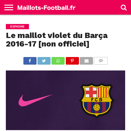
ACCUEIL
ALLEMAGNE
ANGLETERRE
ESPAGNE
FRANCE
ITALIE
SÉLECTIONS
MARQUES
ESPAGNE
Le maillot violet du Barça
2016-17 [non officiel]
COMMENTS