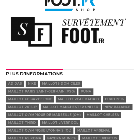
PLUS D’INFORMATIONS
ADIDAS
NIKE
MAILLOTS DOMICILES
MAILLOT PARIS SAINT-GERMAIN (PSG)
PUMA
MAILLOT FC BARCELONE
MAILLOT REAL MADRID
EURO 2016
MAILLOT 2016-17
MAILLOT MANCHESTER UNITED
NEW BALANCE
MAILLOT OLYMPIQUE DE MARSEILLE (OM)
MAILLOT CHELSEA
MAILLOT THIRD
MAILLOT LIVERPOOL
MAILLOT OLYMPIQUE LYONNAIS (OL)
MAILLOT ARSENAL
MAILLOT AS ROMA
BAYERN MUNICH
MAILLOT JUVENTUS