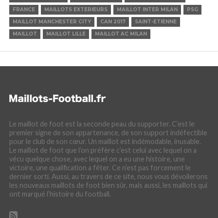
FRANCE
MAILLOTS EXTERIEURS
MAILLOT INTER MILAN
PSG
MAILLOT MANCHESTER CITY
CAN 2017
SAINT-ETIENNE
MAILLOT
MAILLOT LILLE
MAILLOT AC MILAN
Le maillot de foot est la seconde peau du supporter. C’est le
premier signe de son appartenance, de son support indéfectible
pour le club de son cœur. Un maillot est indémodable, inusable.
Le maillot de foot que l’on préfère c’est celui avec lequel on a
vécu quelque chose, avec lequel on a eu une histoire, une
victoire, une qualification a fêter. Ce n’est pas forcement le
dernier sorti. Aussi, au travers de ce site, nous vous dévoilerons
les nouveaux maillots de foot bien sûr, mais aussi, les maillots qui
ont marqué l’histoire du football.