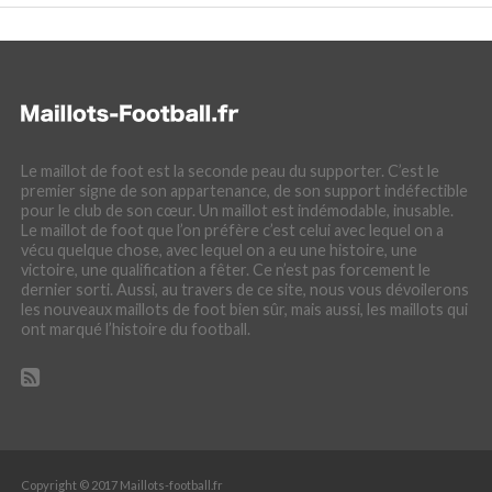
Le maillot de foot est la seconde peau du supporter. C’est le
premier signe de son appartenance, de son support indéfectible
pour le club de son cœur. Un maillot est indémodable, inusable.
Le maillot de foot que l’on préfère c’est celui avec lequel on a
vécu quelque chose, avec lequel on a eu une histoire, une
victoire, une qualification a fêter. Ce n’est pas forcement le
dernier sorti. Aussi, au travers de ce site, nous vous dévoilerons
les nouveaux maillots de foot bien sûr, mais aussi, les maillots qui
ont marqué l’histoire du football.
Copyright © 2017 Maillots-football.fr