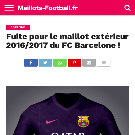
ACCUEIL
ALLEMAGNE
ANGLETERRE
ESPAGNE
FRANCE
ITALIE
SÉLECTIONS
MARQUES
ESPAGNE
Fuite pour le maillot extérieur
2016/2017 du FC Barcelone !
COMMENTS