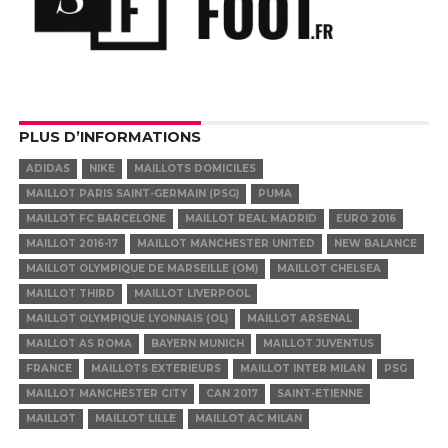
PLUS D’INFORMATIONS
ADIDAS
NIKE
MAILLOTS DOMICILES
MAILLOT PARIS SAINT-GERMAIN (PSG)
PUMA
MAILLOT FC BARCELONE
MAILLOT REAL MADRID
EURO 2016
MAILLOT 2016-17
MAILLOT MANCHESTER UNITED
NEW BALANCE
MAILLOT OLYMPIQUE DE MARSEILLE (OM)
MAILLOT CHELSEA
MAILLOT THIRD
MAILLOT LIVERPOOL
MAILLOT OLYMPIQUE LYONNAIS (OL)
MAILLOT ARSENAL
MAILLOT AS ROMA
BAYERN MUNICH
MAILLOT JUVENTUS
FRANCE
MAILLOTS EXTERIEURS
MAILLOT INTER MILAN
PSG
MAILLOT MANCHESTER CITY
CAN 2017
SAINT-ETIENNE
MAILLOT
MAILLOT LILLE
MAILLOT AC MILAN