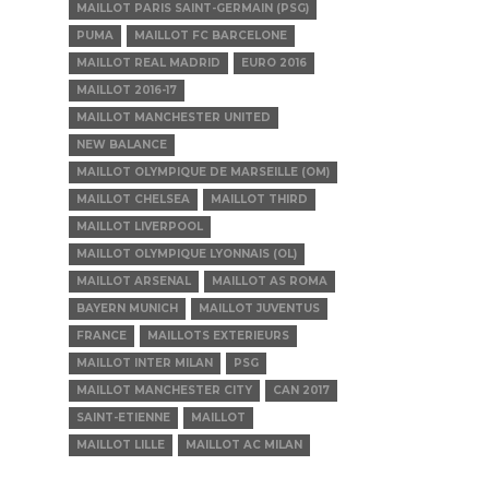
MAILLOT PARIS SAINT-GERMAIN (PSG)
PUMA
MAILLOT FC BARCELONE
MAILLOT REAL MADRID
EURO 2016
MAILLOT 2016-17
MAILLOT MANCHESTER UNITED
NEW BALANCE
MAILLOT OLYMPIQUE DE MARSEILLE (OM)
MAILLOT CHELSEA
MAILLOT THIRD
MAILLOT LIVERPOOL
MAILLOT OLYMPIQUE LYONNAIS (OL)
MAILLOT ARSENAL
MAILLOT AS ROMA
BAYERN MUNICH
MAILLOT JUVENTUS
FRANCE
MAILLOTS EXTERIEURS
MAILLOT INTER MILAN
PSG
MAILLOT MANCHESTER CITY
CAN 2017
SAINT-ETIENNE
MAILLOT
MAILLOT LILLE
MAILLOT AC MILAN