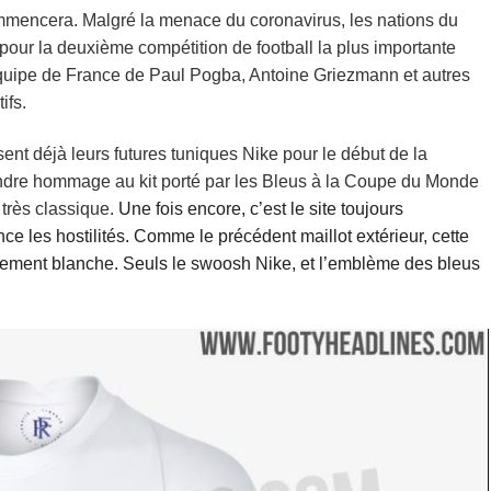
mencera. Malgré la menace du coronavirus, les nations du
 pour la deuxième compétition de football la plus importante
quipe de France de Paul Pogba, Antoine Griezmann et autres
ifs.
nt déjà leurs futures tuniques Nike pour le début de la
 rendre hommage au kit porté par les Bleus à la Coupe du Monde
 très classique.
Une fois encore, c’est le site toujours
ce les hostilités. Comme le précédent maillot extérieur, cette
ement blanche. Seuls le swoosh Nike, et l’emblème des bleus