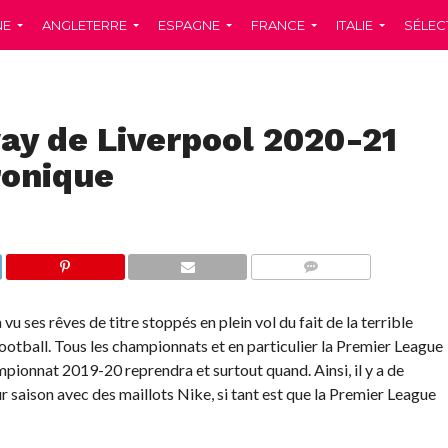
NE
ANGLETERRE
ESPAGNE
FRANCE
ITALIE
SÉLEC
ay de Liverpool 2020-21
ronique
COMMENTS
 ses rêves de titre stoppés en plein vol du fait de la terrible
football. Tous les championnats et en particulier la Premier League
ampionnat 2019-20 reprendra et surtout quand. Ainsi, il y a de
r saison avec des maillots Nike, si tant est que la Premier League