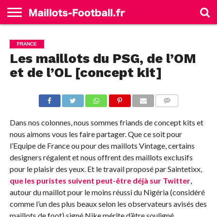
ACCUEIL
ALLEMAGNE
ANGLETERRE
ESPAGNE
FRANCE
ITALIE
SÉLECTIONS
MARQUES
FRANCE
Les maillots du PSG, de l’OM
et de l’OL [concept kit]
COMMENTS
Dans nos colonnes, nous sommes friands de concept kits et
nous aimons vous les faire partager. Que ce soit pour
l’Equipe de France ou pour des maillots Vintage, certains
designers régalent et nous offrent des maillots exclusifs
pour le plaisir des yeux. Et le travail proposé par Saintetixx,
que les puristes suivent peut-être déjà sur Twitter
,
autour du maillot pour le moins réussi du Nigéria (considéré
comme l’un des plus beaux selon les observateurs avisés des
maillots de foot) signé Nike mérite d’être souligné.