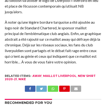
au swoosh va utiliser le logo de Liverpool « liverbird en lieu
et place de l’écusson contemporain qu’utiisait NB
jusqu’alors.
À noter qu’une légère bordure turquoise a été ajoutée au
logo noir de Standard Chartered, le sponsor maillot
principal de l’emblématique club anglais. Enfin, un graphique
abstrait a été rajouté sur ce maillot away qui défraye déjà la
chronique. Déjà sur les réseaux sociaux, les fans du club
liverpuldien sont partagés et le débat fait rage entre ceux
qui crient au génie et ceux qui indiquent que ce maillot est
horrible… À vous de vous faire votre opinion.
RELATED ITEMS:
AWAY
,
MAILLOT LIVERPOOL
,
NEW SHIRT
2020-21
,
NIKE
RECOMMENDED FOR YOU