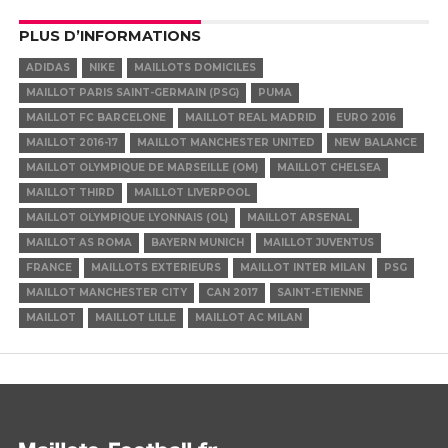
PLUS D’INFORMATIONS
ADIDAS
NIKE
MAILLOTS DOMICILES
MAILLOT PARIS SAINT-GERMAIN (PSG)
PUMA
MAILLOT FC BARCELONE
MAILLOT REAL MADRID
EURO 2016
MAILLOT 2016-17
MAILLOT MANCHESTER UNITED
NEW BALANCE
MAILLOT OLYMPIQUE DE MARSEILLE (OM)
MAILLOT CHELSEA
MAILLOT THIRD
MAILLOT LIVERPOOL
MAILLOT OLYMPIQUE LYONNAIS (OL)
MAILLOT ARSENAL
MAILLOT AS ROMA
BAYERN MUNICH
MAILLOT JUVENTUS
FRANCE
MAILLOTS EXTERIEURS
MAILLOT INTER MILAN
PSG
MAILLOT MANCHESTER CITY
CAN 2017
SAINT-ETIENNE
MAILLOT
MAILLOT LILLE
MAILLOT AC MILAN