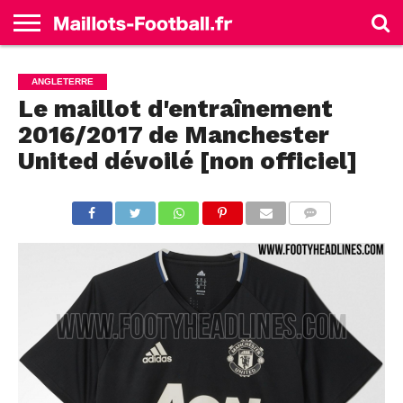
ACCUEIL
ALLEMAGNE
ANGLETERRE
ESPAGNE
FRANCE
ITALIE
SÉLECTIONS
MARQUES
ANGLETERRE
Le maillot d'entraînement
2016/2017 de Manchester
United dévoilé [non officiel]
COMMENTS