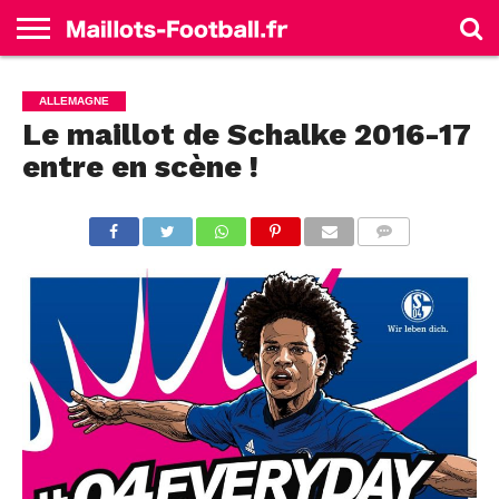
ACCUEIL
ALLEMAGNE
ANGLETERRE
ESPAGNE
FRANCE
ITALIE
SÉLECTIONS
MARQUES
ALLEMAGNE
Le maillot de Schalke 2016-17
entre en scène !
COMMENTS