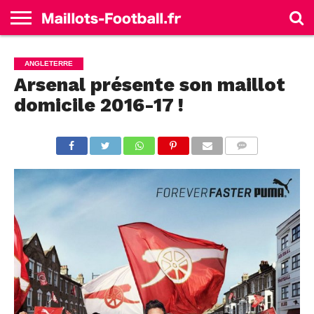
ACCUEIL
ALLEMAGNE
ANGLETERRE
ESPAGNE
FRANCE
ITALIE
SÉLECTIONS
MARQUES
ANGLETERRE
Arsenal présente son maillot
domicile 2016-17 !
COMMENTS