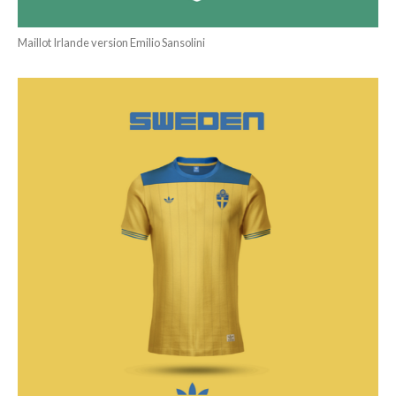
Maillot Irlande version Emilio Sansolini