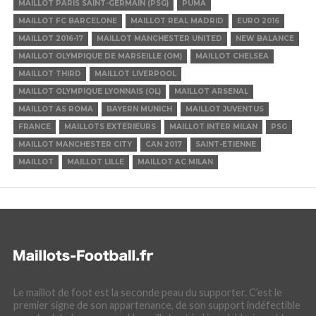
MAILLOT PARIS SAINT-GERMAIN (PSG)
PUMA
MAILLOT FC BARCELONE
MAILLOT REAL MADRID
EURO 2016
MAILLOT 2016-17
MAILLOT MANCHESTER UNITED
NEW BALANCE
MAILLOT OLYMPIQUE DE MARSEILLE (OM)
MAILLOT CHELSEA
MAILLOT THIRD
MAILLOT LIVERPOOL
MAILLOT OLYMPIQUE LYONNAIS (OL)
MAILLOT ARSENAL
MAILLOT AS ROMA
BAYERN MUNICH
MAILLOT JUVENTUS
FRANCE
MAILLOTS EXTERIEURS
MAILLOT INTER MILAN
PSG
MAILLOT MANCHESTER CITY
CAN 2017
SAINT-ETIENNE
MAILLOT
MAILLOT LILLE
MAILLOT AC MILAN
Le maillot de foot est la seconde peau du supporter. C’est le
premier signe de son appartenance, de son support indéfectible