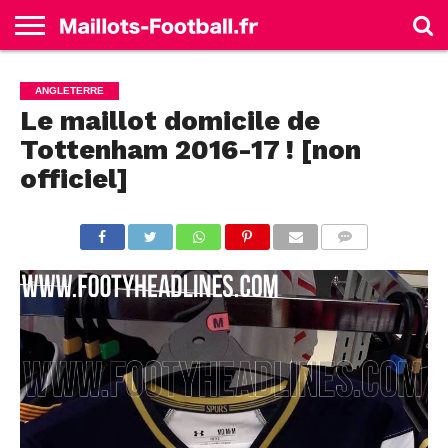
ACCUEIL
ALLEMAGNE
ANGLETERRE
ESPAGNE
FRANCE
ITALIE
SÉLECTIONS
MARQUES
ANGLETERRE
Le maillot domicile de
Tottenham 2016-17 ! [non
officiel]
COMMENTS