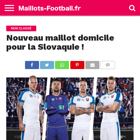
ACCUEIL
ALLEMAGNE
ANGLETERRE
ESPAGNE
FRANCE
ITALIE
SÉLECTIONS
MARQUES
NON CLASSÉ
Nouveau maillot domicile
pour la Slovaquie !
COMMENTS