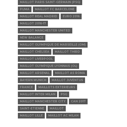
MAILLOT PARIS SAINT-GERMAIN (PSG)
PUMA
MAILLOT FC BARCELONE
MAILLOT REAL MADRID
EURO 2016
MAILLOT 2016-17
MAILLOT MANCHESTER UNITED
NEW BALANCE
MAILLOT OLYMPIQUE DE MARSEILLE (OM)
MAILLOT CHELSEA
MAILLOT THIRD
MAILLOT LIVERPOOL
MAILLOT OLYMPIQUE LYONNAIS (OL)
MAILLOT ARSENAL
MAILLOT AS ROMA
BAYERN MUNICH
MAILLOT JUVENTUS
FRANCE
MAILLOTS EXTERIEURS
MAILLOT INTER MILAN
PSG
MAILLOT MANCHESTER CITY
CAN 2017
SAINT-ETIENNE
MAILLOT
MAILLOT LILLE
MAILLOT AC MILAN