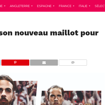
NE
ANGLETERRE
ESPAGNE
FRANCE
ITALIE
SÉLEC
 son nouveau maillot pour
COMMENTS