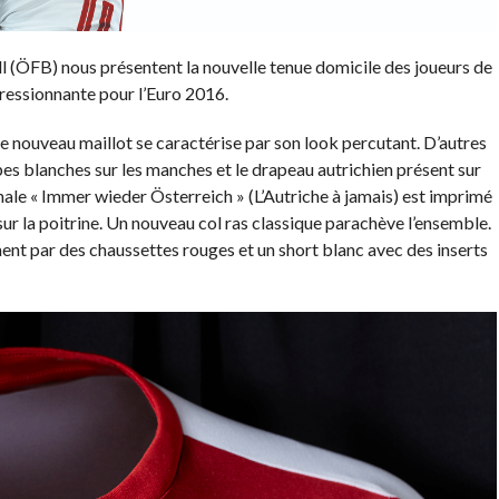
l (ÖFB) nous présentent la nouvelle tenue domicile des joueurs de
mpressionnante pour l’Euro 2016.
le nouveau maillot se caractérise par son look percutant. D’autres
pes blanches sur les manches et le drapeau autrichien présent sur
onale « Immer wieder Österreich » (L’Autriche à jamais) est imprimé
ur la poitrine. Un nouveau col ras classique parachève l’ensemble.
nt par des chaussettes rouges et un short blanc avec des inserts