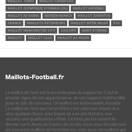
MAILLOT THIRD
MAILLOT LIVERPOOL
MAILLOT OLYMPIQUE LYONNAIS (OL)
MAILLOT ARSENAL
MAILLOT AS ROMA
BAYERN MUNICH
MAILLOT JUVENTUS
FRANCE
MAILLOTS EXTERIEURS
MAILLOT INTER MILAN
PSG
MAILLOT MANCHESTER CITY
CAN 2017
SAINT-ETIENNE
MAILLOT
MAILLOT LILLE
MAILLOT AC MILAN
Le maillot de foot est la seconde peau du supporter. C’est le
premier signe de son appartenance, de son support indéfectible
pour le club de son cœur. Un maillot est indémodable, inusable.
Le maillot de foot que l’on préfère c’est celui avec lequel on a
vécu quelque chose, avec lequel on a eu une histoire, une
victoire, une qualification a fêter. Ce n’est pas forcement le
dernier sorti. Aussi, au travers de ce site, nous vous dévoilerons
les nouveaux maillots de foot bien sûr, mais aussi, les maillots qui