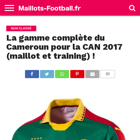
ACCUEIL
ALLEMAGNE
ANGLETERRE
ESPAGNE
FRANCE
ITALIE
SÉLECTIONS
MARQUES
NON CLASSÉ
La gamme complète du
Cameroun pour la CAN 2017
(maillot et training) !
COMMENTS