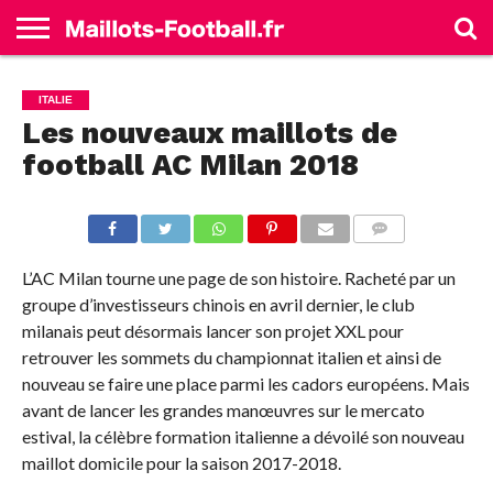
ACCUEIL
ALLEMAGNE
ANGLETERRE
ESPAGNE
FRANCE
ITALIE
SÉLECTIONS
MARQUES
ITALIE
Les nouveaux maillots de
football AC Milan 2018
COMMENTS
L’AC Milan tourne une page de son histoire. Racheté par un
groupe d’investisseurs chinois en avril dernier, le club
milanais peut désormais lancer son projet XXL pour
retrouver les sommets du championnat italien et ainsi de
nouveau se faire une place parmi les cadors européens. Mais
avant de lancer les grandes manœuvres sur le mercato
estival, la célèbre formation italienne a dévoilé son nouveau
maillot domicile pour la saison 2017-2018.