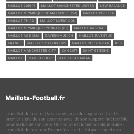
MAILLOT 2016-17
MAILLOT MANCHESTER UNITED
NEW BALANCE
MAILLOT OLYMPIQUE DE MARSEILLE (OM)
MAILLOT CHELSEA
MAILLOT THIRD
MAILLOT LIVERPOOL
MAILLOT OLYMPIQUE LYONNAIS (OL)
MAILLOT ARSENAL
MAILLOT AS ROMA
BAYERN MUNICH
MAILLOT JUVENTUS
FRANCE
MAILLOTS EXTERIEURS
MAILLOT INTER MILAN
PSG
MAILLOT MANCHESTER CITY
CAN 2017
SAINT-ETIENNE
MAILLOT
MAILLOT LILLE
MAILLOT AC MILAN
Le maillot de foot est la seconde peau du supporter. C’est le
premier signe de son appartenance, de son support indéfectible
pour le club de son cœur. Un maillot est indémodable, inusable.
Le maillot de foot que l’on préfère c’est celui avec lequel on a