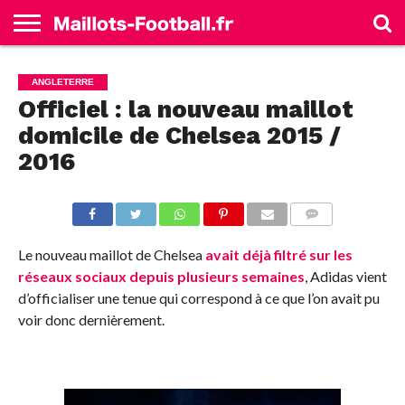
ACCUEIL
ALLEMAGNE
ANGLETERRE
ESPAGNE
FRANCE
ITALIE
SÉLECTIONS
MARQUES
ANGLETERRE
Officiel : la nouveau maillot
domicile de Chelsea 2015 /
2016
COMMENTS
Le nouveau maillot de Chelsea
avait déjà filtré sur les
réseaux sociaux depuis plusieurs semaines
, Adidas vient
d’officialiser une tenue qui correspond à ce que l’on avait pu
voir donc dernièrement.