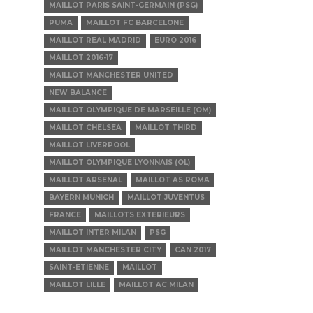
MAILLOT PARIS SAINT-GERMAIN (PSG)
PUMA
MAILLOT FC BARCELONE
MAILLOT REAL MADRID
EURO 2016
MAILLOT 2016-17
MAILLOT MANCHESTER UNITED
NEW BALANCE
MAILLOT OLYMPIQUE DE MARSEILLE (OM)
MAILLOT CHELSEA
MAILLOT THIRD
MAILLOT LIVERPOOL
MAILLOT OLYMPIQUE LYONNAIS (OL)
MAILLOT ARSENAL
MAILLOT AS ROMA
BAYERN MUNICH
MAILLOT JUVENTUS
FRANCE
MAILLOTS EXTERIEURS
MAILLOT INTER MILAN
PSG
MAILLOT MANCHESTER CITY
CAN 2017
SAINT-ETIENNE
MAILLOT
MAILLOT LILLE
MAILLOT AC MILAN