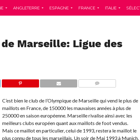
NE
ANGLETERRE
ESPAGNE
FRANCE
ITALIE
SÉLEC
de Marseille: Ligue des
COMMENTS
C’est bien le club de l’Olympique de Marseille qui vend le plus de
maillots en France, de 150000 les mauvaises années à plus de
250000 en saison européenne. Marseille rivalise ainsi avec les
meilleurs clubs européen quant aux maillots de foot vendus.
Mais ce maillot en particulier, celui de 1993, restera le maillot le
plus connu de tous les marseillais. Un soir de Mai 1993 à Munich,