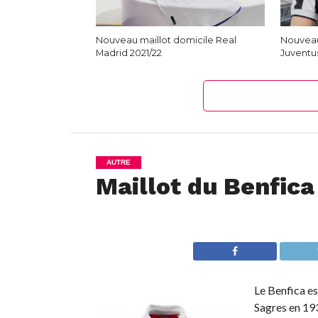
Nouveau maillot domicile Real
Nouveau
Madrid 2021/22
Juventus
AUTRE
Maillot du Benfica
Le Benfica est
Sagres en 193