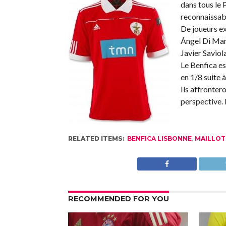
dans tous le 
reconnaissabl
De joueurs e
Ángel Di Mar
Javier Saviola
Le Benfica es
en 1/8 suite à
Ils affronter
perspective. 
RELATED ITEMS:
BENFICA LISBONNE
,
MAILLOT
RECOMMENDED FOR YOU