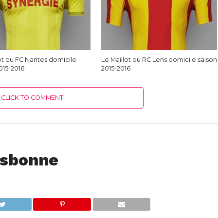
ot du FC Nantes domicile
Le Maillot du RC Lens domicile saison
015-2016
2015-2016
CLICK TO COMMENT
isbonne