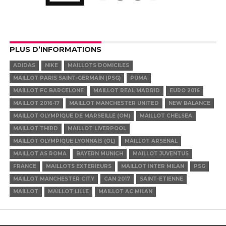
PLUS D’INFORMATIONS
ADIDAS
NIKE
MAILLOTS DOMICILES
MAILLOT PARIS SAINT-GERMAIN (PSG)
PUMA
MAILLOT FC BARCELONE
MAILLOT REAL MADRID
EURO 2016
MAILLOT 2016-17
MAILLOT MANCHESTER UNITED
NEW BALANCE
MAILLOT OLYMPIQUE DE MARSEILLE (OM)
MAILLOT CHELSEA
MAILLOT THIRD
MAILLOT LIVERPOOL
MAILLOT OLYMPIQUE LYONNAIS (OL)
MAILLOT ARSENAL
MAILLOT AS ROMA
BAYERN MUNICH
MAILLOT JUVENTUS
FRANCE
MAILLOTS EXTERIEURS
MAILLOT INTER MILAN
PSG
MAILLOT MANCHESTER CITY
CAN 2017
SAINT-ETIENNE
MAILLOT
MAILLOT LILLE
MAILLOT AC MILAN