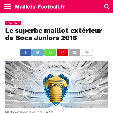
ACCUEIL
ALLEMAGNE
ANGLETERRE
ESPAGNE
FRANCE
ITALIE
SÉLECTIONS
MARQUES
AUTRE
Le superbe maillot extérieur
de Boca Juniors 2016
COMMENTS
Maillot extérieur Nike Boca Juniors