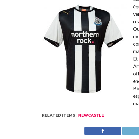
éq
ve
re
Ou
mo
co
ma
Et
Ar
off
en
Bi
es
ma
RELATED ITEMS:
NEWCASTLE