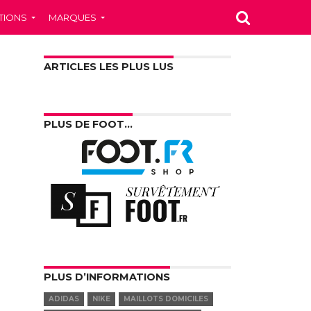
TIONS
MARQUES
ARTICLES LES PLUS LUS
PLUS DE FOOT…
PLUS D’INFORMATIONS
ADIDAS
NIKE
MAILLOTS DOMICILES