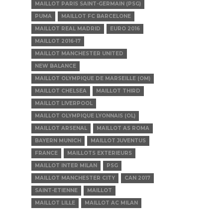
MAILLOT PARIS SAINT-GERMAIN (PSG)
PUMA
MAILLOT FC BARCELONE
MAILLOT REAL MADRID
EURO 2016
MAILLOT 2016-17
MAILLOT MANCHESTER UNITED
NEW BALANCE
MAILLOT OLYMPIQUE DE MARSEILLE (OM)
MAILLOT CHELSEA
MAILLOT THIRD
MAILLOT LIVERPOOL
MAILLOT OLYMPIQUE LYONNAIS (OL)
MAILLOT ARSENAL
MAILLOT AS ROMA
BAYERN MUNICH
MAILLOT JUVENTUS
FRANCE
MAILLOTS EXTERIEURS
MAILLOT INTER MILAN
PSG
MAILLOT MANCHESTER CITY
CAN 2017
SAINT-ETIENNE
MAILLOT
MAILLOT LILLE
MAILLOT AC MILAN