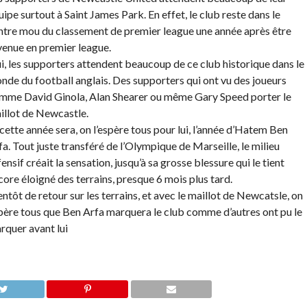
uipe surtout à Saint James Park. En effet, le club reste dans le
ntre mou du classement de premier league une année après être
venue en premier league.
i, les supporters attendent beaucoup de ce club historique dans le
nde du football anglais. Des supporters qui ont vu des joueurs
mme David Ginola, Alan Shearer ou même Gary Speed porter le
illot de Newcastle.
 cette année sera, on l’espère tous pour lui, l’année d’Hatem Ben
fa. Tout juste transféré de l’Olympique de Marseille, le milieu
ensif créait la sensation, jusqu’à sa grosse blessure qui le tient
core éloigné des terrains, presque 6 mois plus tard.
entôt de retour sur les terrains, et avec le maillot de Newcatsle, on
père tous que Ben Arfa marquera le club comme d’autres ont pu le
rquer avant lui