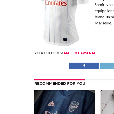
Samir Nasri
équipe lond
blanc, un p
Marseille.
RELATED ITEMS:
MAILLOT ARSENAL
RECOMMENDED FOR YOU