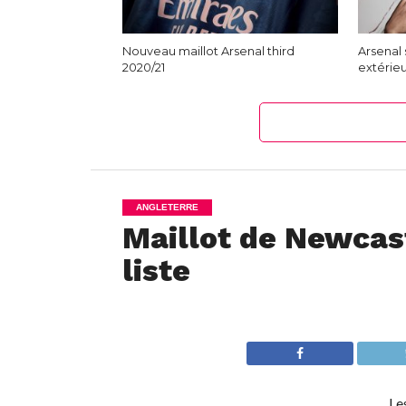
Nouveau maillot Arsenal third
Arsenal 
2020/21
extérie
ANGLETERRE
Maillot de Newcast
liste
Le