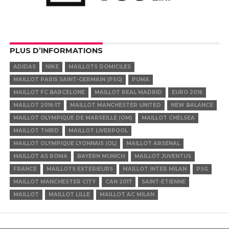
PLUS D’INFORMATIONS
ADIDAS
NIKE
MAILLOTS DOMICILES
MAILLOT PARIS SAINT-GERMAIN (PSG)
PUMA
MAILLOT FC BARCELONE
MAILLOT REAL MADRID
EURO 2016
MAILLOT 2016-17
MAILLOT MANCHESTER UNITED
NEW BALANCE
MAILLOT OLYMPIQUE DE MARSEILLE (OM)
MAILLOT CHELSEA
MAILLOT THIRD
MAILLOT LIVERPOOL
MAILLOT OLYMPIQUE LYONNAIS (OL)
MAILLOT ARSENAL
MAILLOT AS ROMA
BAYERN MUNICH
MAILLOT JUVENTUS
FRANCE
MAILLOTS EXTERIEURS
MAILLOT INTER MILAN
PSG
MAILLOT MANCHESTER CITY
CAN 2017
SAINT-ETIENNE
MAILLOT
MAILLOT LILLE
MAILLOT AC MILAN