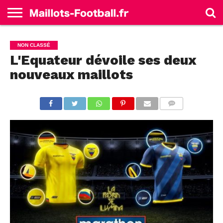
ACCUEIL
ALLEMAGNE
ANGLETERRE
ESPAGNE
FRANCE
ITALIE
SÉLECTIONS
MARQUES
NON CLASSÉ
L'Equateur dévoile ses deux
nouveaux maillots
COMMENTS