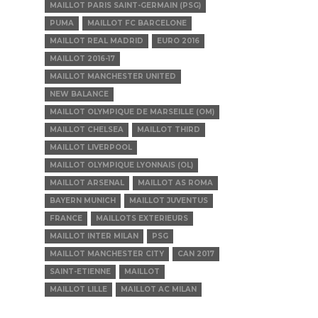
MAILLOT PARIS SAINT-GERMAIN (PSG)
PUMA
MAILLOT FC BARCELONE
MAILLOT REAL MADRID
EURO 2016
MAILLOT 2016-17
MAILLOT MANCHESTER UNITED
NEW BALANCE
MAILLOT OLYMPIQUE DE MARSEILLE (OM)
MAILLOT CHELSEA
MAILLOT THIRD
MAILLOT LIVERPOOL
MAILLOT OLYMPIQUE LYONNAIS (OL)
MAILLOT ARSENAL
MAILLOT AS ROMA
BAYERN MUNICH
MAILLOT JUVENTUS
FRANCE
MAILLOTS EXTERIEURS
MAILLOT INTER MILAN
PSG
MAILLOT MANCHESTER CITY
CAN 2017
SAINT-ETIENNE
MAILLOT
MAILLOT LILLE
MAILLOT AC MILAN