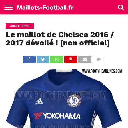
ACCUEIL
ALLEMAGNE
ANGLETERRE
ESPAGNE
FRANCE
ITALIE
SÉLECTIONS
MARQUES
ANGLETERRE
Le maillot de Chelsea 2016 /
2017 dévoilé ! [non officiel]
COMMENTS