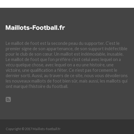
Le maillot de foot est la seconde peau du supporter. C’est le
premier signe de son appartenance, de son support indéfectible
pour le club de son cœur. Un maillot est indémodable, inusable.
Le maillot de foot que l’on préfère c’est celui avec lequel on a
vécu quelque chose, avec lequel on a eu une histoire, une
victoire, une qualification a fêter. Ce n’est pas forcement le
dernier sorti. Aussi, au travers de ce site, nous vous dévoilerons
les nouveaux maillots de foot bien sûr, mais aussi, les maillots qui
ont marqué l’histoire du football.
Copyright © 2017 Maillots-football.fr