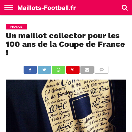
ACCUEIL
ALLEMAGNE
ANGLETERRE
ESPAGNE
FRANCE
ITALIE
SÉLECTIONS
MARQUES
FRANCE
Un maillot collector pour les
100 ans de la Coupe de France
!
COMMENTS