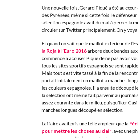
Une nouvelle fois, Gerard Piqué a été au cœur d
des Pyrénées, même si cette fois, le défenseur c
sélection espagnole avait du mal à percer la m
circuler sur Twitter principalement. On y voy
Et quand on sait que le maillot extérieur de l
la Roja à l’Euro 2016
arbore deux bandes aux 
commencé à accuser Piqué de ne pas avoir voul
tous les sites sportifs espagnols se sont rapi
Mais tout s’est vite tassé à la fin de la rencont
portait initialement un maillot à manches longu
les couleurs espagnoles. Il a ensuite découpé
la sélection ont même fait parvenir au journal
assez courante dans le milieu, puisqu’Iker Casi
manches longues découpé en sélection.
L’affaire avait pris une telle ampleur que la
Féd
pour mettre les choses au clair
, avec une p