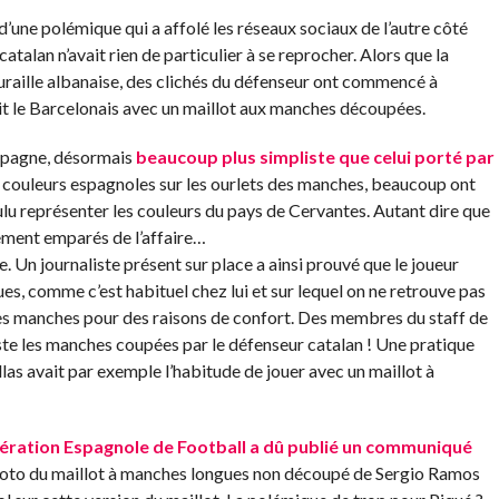
’une polémique qui a affolé les réseaux sociaux de l’autre côté
atalan n’avait rien de particulier à se reprocher. Alors que la
uraille albanaise, des clichés du défenseur ont commencé à
ait le Barcelonais avec un maillot aux manches découpées.
’Espagne, désormais
beaucoup plus simpliste que celui porté par
couleurs espagnoles sur les ourlets des manches, beaucoup ont
u représenter les couleurs du pays de Cervantes. Autant dire que
dement emparés de l’affaire…
re. Un journaliste présent sur place a ainsi prouvé que le joueur
es, comme c’est habituel chez lui et sur lequel on ne retrouve pas
 les manches pour des raisons de confort. Des membres du staff de
iste les manches coupées par le défenseur catalan ! Une pratique
llas avait par exemple l’habitude de jouer avec un maillot à
ération Espagnole de Football a dû publié un communiqué
hoto du maillot à manches longues non découpé de Sergio Ramos