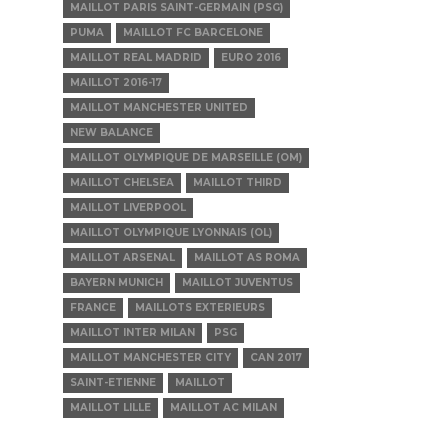
MAILLOT PARIS SAINT-GERMAIN (PSG)
PUMA
MAILLOT FC BARCELONE
MAILLOT REAL MADRID
EURO 2016
MAILLOT 2016-17
MAILLOT MANCHESTER UNITED
NEW BALANCE
MAILLOT OLYMPIQUE DE MARSEILLE (OM)
MAILLOT CHELSEA
MAILLOT THIRD
MAILLOT LIVERPOOL
MAILLOT OLYMPIQUE LYONNAIS (OL)
MAILLOT ARSENAL
MAILLOT AS ROMA
BAYERN MUNICH
MAILLOT JUVENTUS
FRANCE
MAILLOTS EXTERIEURS
MAILLOT INTER MILAN
PSG
MAILLOT MANCHESTER CITY
CAN 2017
SAINT-ETIENNE
MAILLOT
MAILLOT LILLE
MAILLOT AC MILAN