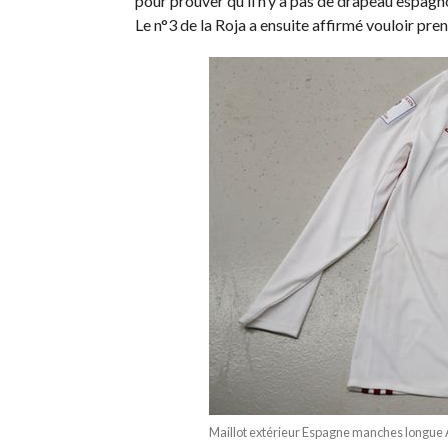
pour prouver qu’il n’y a pas de drapeau espagn
Le n°3 de la Roja a ensuite affirmé vouloir pre
Maillot extérieur Espagne manches longue