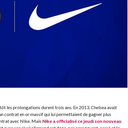
utôt les prolongations durent trois ans. En 2013, Chelsea avait
un contrat en or massif qui lui permettaient de gagner plus
ntrat avec Nike. Mais
Nike a officialisé ce jeudi son nouveau
rat avec son rival allemand est donc, par conséquent, cassé et
le