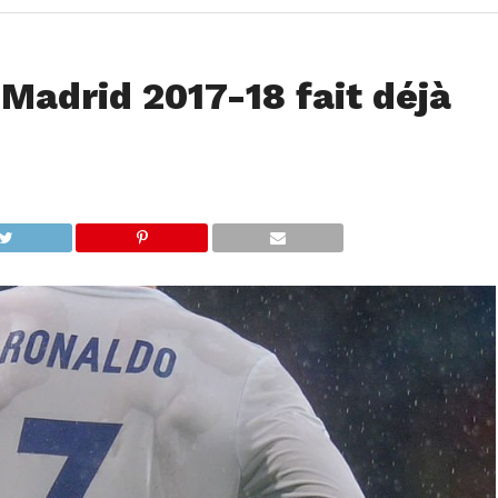
 Madrid 2017-18 fait déjà