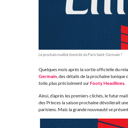
Le prochain maillot domicile du Paris Saint-Germain ?
Quelques mois après la sortie officielle du re
Germain
, des détails de la prochaine tunique 
toile, plus précisément sur
Footy Headlines
.
Ainsi, d’après les premiers clichés, le futur ma
des Princes la saison prochaine dévoilerait une
parisiens. Mais la grande nouveauté se présen