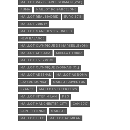
MAILLOT PARIS SAINT-GERMAIN (PSG)
PUMA
MAILLOT FC BARCELONE
MAILLOT REAL MADRID
EURO 2016
MAILLOT 2016-17
MAILLOT MANCHESTER UNITED
NEW BALANCE
MAILLOT OLYMPIQUE DE MARSEILLE (OM)
MAILLOT CHELSEA
MAILLOT THIRD
MAILLOT LIVERPOOL
MAILLOT OLYMPIQUE LYONNAIS (OL)
MAILLOT ARSENAL
MAILLOT AS ROMA
BAYERN MUNICH
MAILLOT JUVENTUS
FRANCE
MAILLOTS EXTERIEURS
MAILLOT INTER MILAN
PSG
MAILLOT MANCHESTER CITY
CAN 2017
SAINT-ETIENNE
MAILLOT
MAILLOT LILLE
MAILLOT AC MILAN