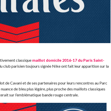
lativement classique
maillot domicile 2016-17 du Paris Saint-
du club parisien toujours signée Nike ont fait leur apparition sur la
illot de Cavani et de ses partenaires pour leurs rencontres au Parc
 nuance de bleu plus légère, plus proche des maillots classiques
terait sur l’emblématique bande rouge centrale.