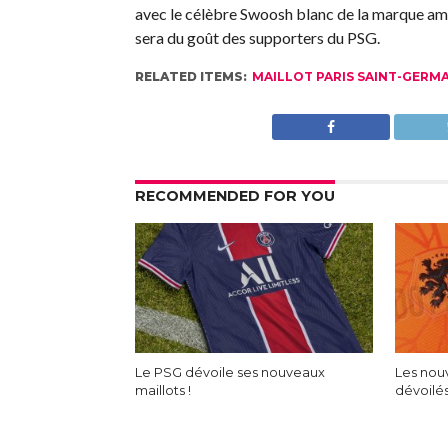
avec le célèbre Swoosh blanc de la marque amé
sera du goût des supporters du PSG.
RELATED ITEMS:
MAILLOT PARIS SAINT-GERMA
RECOMMENDED FOR YOU
Le PSG dévoile ses nouveaux
Les nou
maillots !
dévoilé