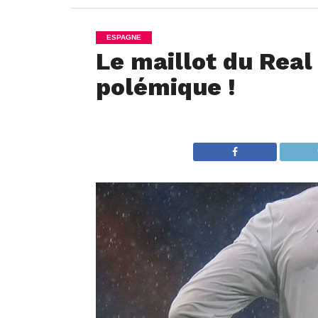
ESPAGNE
Le maillot du Real
polémique !