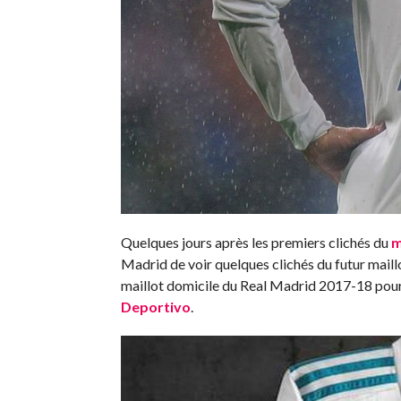
Quelques jours après les premiers clichés du
m
Madrid de voir quelques clichés du futur maillo
maillot domicile du Real Madrid 2017-18 pour
Deportivo
.