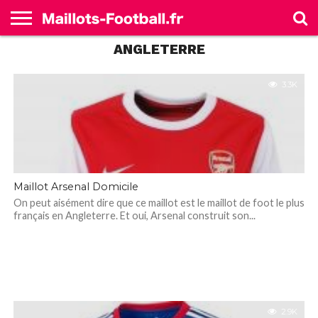
ANGLETERRE
ACCUEIL
ALLEMAGNE
ANGLETERRE
ESPAGNE
FRANCE
ITALIE
SÉLECTIONS
MARQUES
3.3K
Maillot Arsenal Domicile
On peut aisément dire que ce maillot est le maillot de foot le plus
français en Angleterre. Et oui, Arsenal construit son...
2.9K