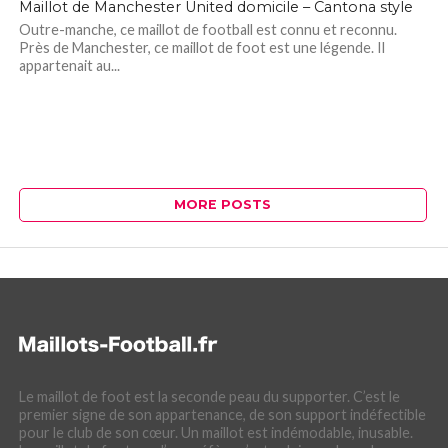
Maillot de Manchester United domicile – Cantona style
Outre-manche, ce maillot de football est connu et reconnu.
Près de Manchester, ce maillot de foot est une légende. Il
appartenait au...
MORE POSTS
Le maillot de foot est la seconde peau du supporter. C’est le
premier signe de son appartenance, de son support indéfectible
pour le club de son cœur. Un maillot est indémodable, inusable.